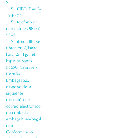
S.L.
Su CIF/NIF es B-
15410244
Su teléfono de
contacto es 981 64
92 45
Su domicilio se
ubica en C/Isaac
Peral 23 - Pg. Ind.
Espíritu Santo
(15650) Cambre -
Coruña
Embagal S.L.
dispone de la
siguiente
dirección de
correo electrónico
de contacto:
embagal@embagal.
com
Conforme a lo