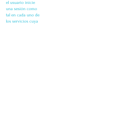
el usuario inicie
una sesión como
tal en cada uno de
los servicios cuya
prestación
requiera el previo
registro o login. De
igual manera, los
servidores web
detectan de
manera
automática la
dirección IP y el
nombre de
dominio utilizados
por el usuario.
Toda esta
información es
registrada en un
fichero de
actividad del