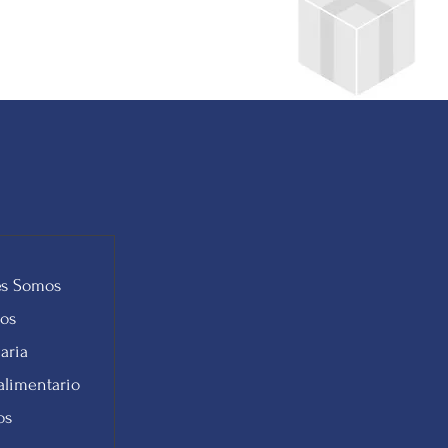
s Somos
tos
aria
alimentario
os