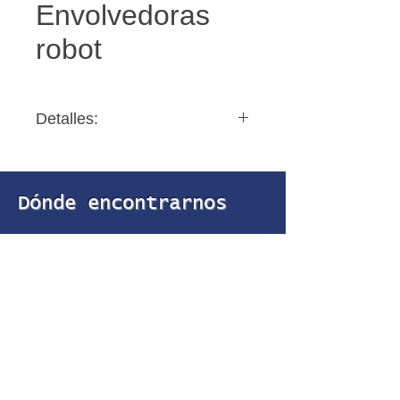
Envolvedoras
robot
Detalles:
Consulte modelos,
características y precios con
Dónde encontrarnos
nuestro equipo comercial.
C/Isaac Peral 23, Polígono del
Espíritu Santo - 15650,
Cambre/La Coruña
981 64 92 45
981 64 92 46
embagal@embagal.com